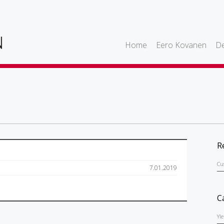
Home
Eero Kovanen
De
R
Cu
7.01.2019
C
Yl