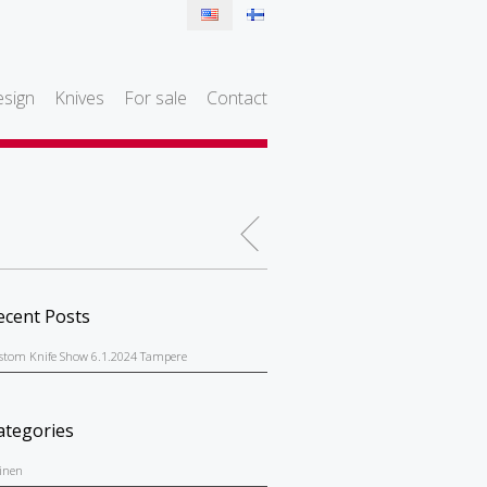
sign
Knives
For sale
Contact
ecent Posts
stom Knife Show 6.1.2024 Tampere
ategories
einen